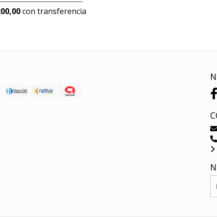
200,00
con transferencia
N
C
N