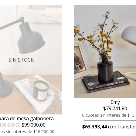
28% OFF
SIN STOCK
Emy
$79.241,80
6 cuotas sin interés de $13
ara de mesa galponera
$99.000,00
138.600,00
$63.393,44
con transfer
as sin interés de $16.500,00