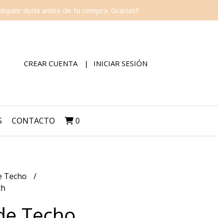
lquier duda antes de tu compra. Gracias!!
CREAR CUENTA
INICIAR SESIÓN
S
CONTACTO
0
e Techo
ch
de Techo