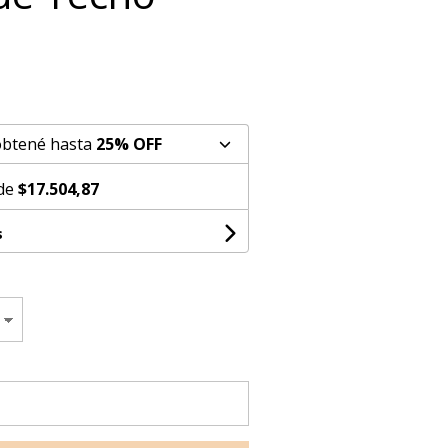
obtené hasta
25% OFF
 de
$17.504,87
s