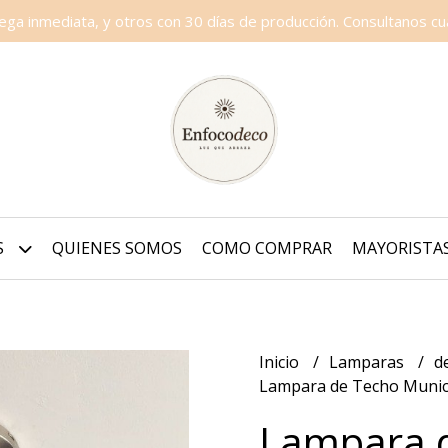
a inmediata, y otros con 30 días de producción. Consultanos cua
S
QUIENES SOMOS
COMO COMPRAR
MAYORISTA
Inicio
Lamparas
d
Lampara de Techo Muni
Lampara 