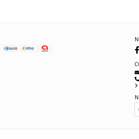
N
C
N