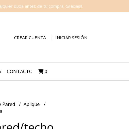
lquier duda antes de tu compra. Gracias!!
CREAR CUENTA
INICIAR SESIÓN
S
CONTACTO
0
e Pared
Aplique
a
ared/techo