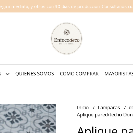
a inmediata, y otros con 30 días de producción. Consultanos cua
S
QUIENES SOMOS
COMO COMPRAR
MAYORISTA
Inicio
Lamparas
d
Aplique pared/techo Don
Aplique p