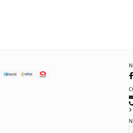
N
C
N