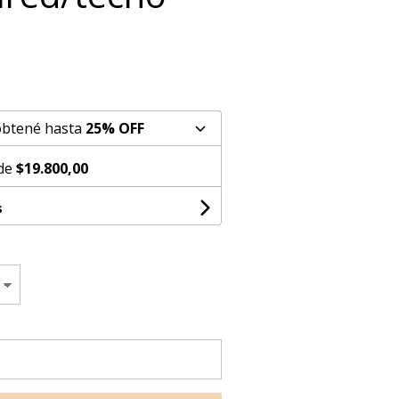
obtené hasta
25% OFF
 de
$19.800,00
s