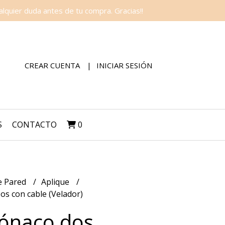
lquier duda antes de tu compra. Gracias!!
CREAR CUENTA
INICIAR SESIÓN
S
CONTACTO
0
e Pared
Aplique
s con cable (Velador)
ónaco dos