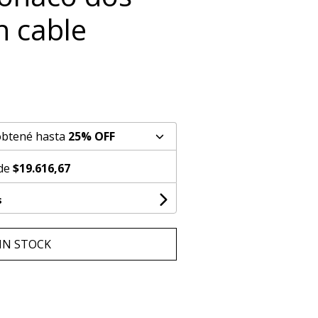
n cable
obtené hasta
25% OFF
 de
$19.616,67
s
IN STOCK