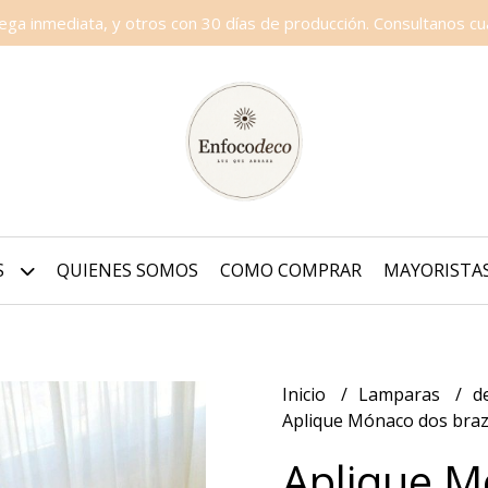
a inmediata, y otros con 30 días de producción. Consultanos cua
S
QUIENES SOMOS
COMO COMPRAR
MAYORISTA
Inicio
Lamparas
d
Aplique Mónaco dos brazo
Aplique M