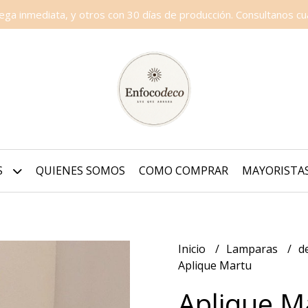
a inmediata, y otros con 30 días de producción. Consultanos cua
S
QUIENES SOMOS
COMO COMPRAR
MAYORISTA
Inicio
Lamparas
d
Aplique Martu
Aplique M