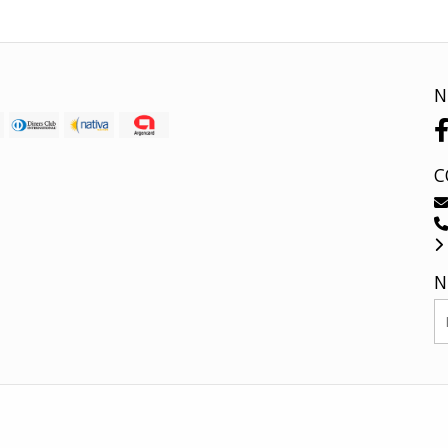
N
C
N