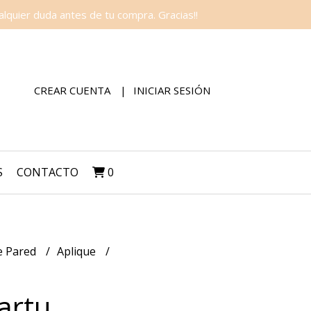
lquier duda antes de tu compra. Gracias!!
CREAR CUENTA
INICIAR SESIÓN
S
CONTACTO
0
e Pared
Aplique
artu