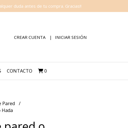
lquier duda antes de tu compra. Gracias!!
CREAR CUENTA
INICIAR SESIÓN
S
CONTACTO
0
e Pared
o Hada
e pared o