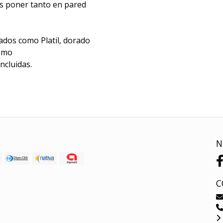
es poner tanto en pared
ados como Platil, dorado
romo
ncluidas.
N
C