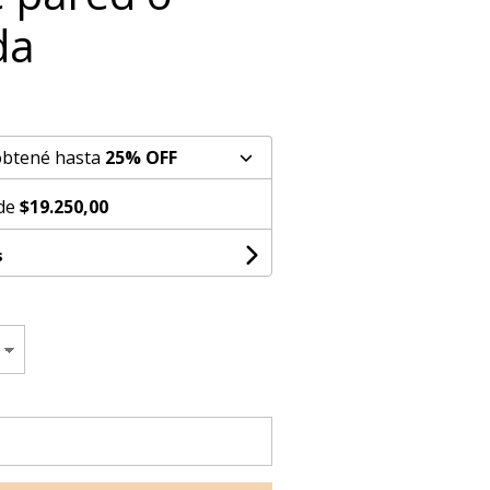
da
obtené hasta
25% OFF
 de
$19.250,00
s